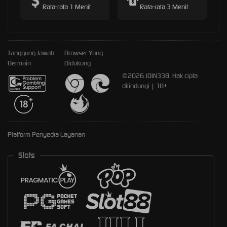
Rata-rata 1 Menit
Rata-rata 3 Menit
Tanggung Jawab
Browser Yang
Bermain
Didukung
©2026 JOIN338. Hak cipta
dilindungi | 18+
Platform Penyedia Layanan
Slots