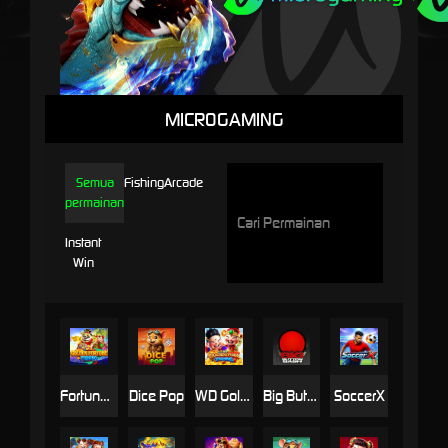
MICROGAMING
Semua
Fishing
Arcade
permainan
Instant
Win
Fortune Fishing
Dice Pop
WD Golden Fuwa Fishing
Big Button Bash
SoccerX